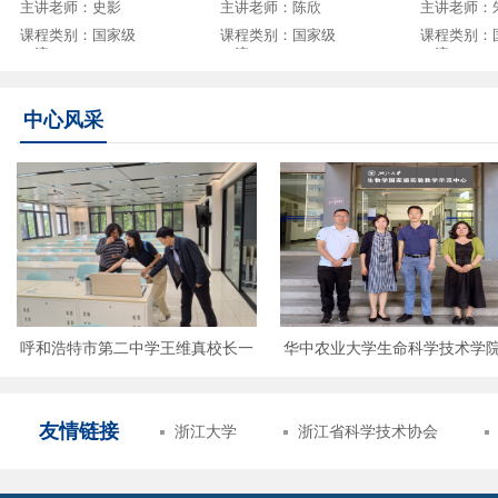
主讲老师：史影
主讲老师：陈欣
主讲老师：
能测定虚拟仿真实验
真实验
课程类别：国家级
课程类别：国家级
课程类别：
一流
一流
一流
中心风采
模式植物拟南芥CRISPR/
动物学及实验（甲）
高级生物化
Cas9基因编辑虚拟仿真实
主讲老师：吴敏
主讲老师：杨万喜
主讲老师：
验
课程类别：国家级
课程类别：省级一
课程类别：
长一
华中农业大学生命科学技术学院唐
浙江大学爱丁堡大学联合
一流
流
流
铁军副院长一行来中心交流访问
心交流访问
友情链接
浙江大学
浙江省科学技术协会