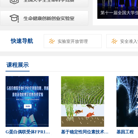
吉林大学唐敖庆班
快速导航
实验室开放管理
安全准入
课程展示
G蛋白偶联受体FPR1全
基于稳定性同位素技术的
基因工程
基因克隆、真核表达及功
生态系统氮素运转虚拟仿