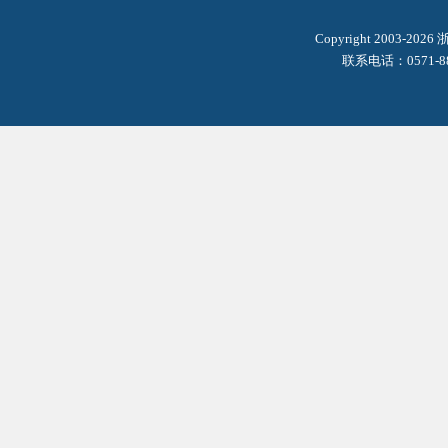
Copyright 2003-2
联系电话：0571-8
基础植物克隆技术与应用
生物化学实验甲
生物化学及
主讲老师：徐程
主讲老师：史影
主讲老师：
课程类别：省级一
课程类别：省级一
课程类别：
流
流
流
生命科学导论
植物学及实验（甲）
生物信息与
主讲老师：吴敏
主讲老师：崔瑾
主讲老师：
课程类别：省级一
课程类别：省级一
课程类别：
流
流
流