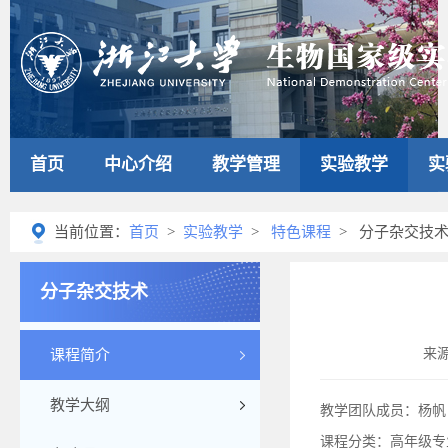
首页
中心介绍
教学管理
实验教学
实
当前位置：
首页
>
实验教学
>
特色课程
> 分子杂交技
分子杂交技术
来
课程简介
教学大纲
教学团队成员：杨帆
课程分类：高年级专