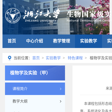
首页
中心介绍
教学管理
实验教学
实
当前位置：
首页
>
实验教学
>
特色课程
> 植物学及实
植物学及实验（甲）
来
课程简介
教学大纲
本课程包括形态结
育、系统进化及各