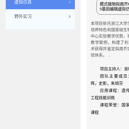
虚拟仿真
模式植物拟南芥CR
9基因编辑虚拟
野外实习
本项目依托浙江大学
培养特色和国家级生
中心实验教学优勢，
教学案例，构建了利用CR
术获得并鉴定拟南芥
验体系。...
项目主持人：吴
团队主要成员
晖，史影，朱旭芬
应用课程：遗
工程技能训练
课程荣誉：国
课程