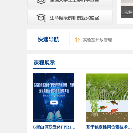
吉林
快速导航
实验室开放管理
课程展示
G蛋白偶联受体FPR1全
基于稳定性同位素技术的
基因克隆、真核表达及功
生态系统氮素运转虚拟仿