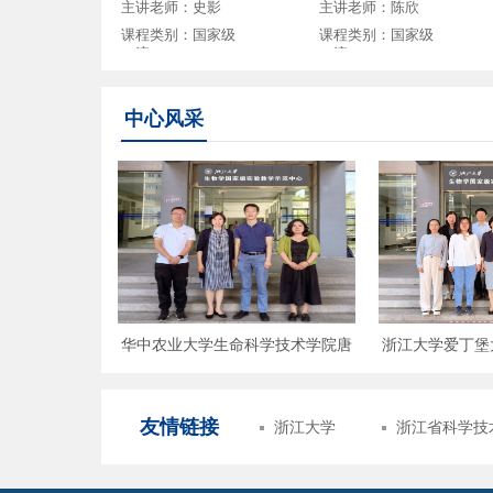
主讲老师：史影
主讲老师：陈欣
能测定虚拟仿真实验
真实验
课程类别：国家级
课程类别：国家级
一流
一流
中心风采
模式植物拟南芥CRISPR/
动物学及实验（甲）
Cas9基因编辑虚拟仿真实
主讲老师：吴敏
主讲老师：杨万喜
验
课程类别：国家级
课程类别：省级一
王维真校长一
华中农业大学生命科学技术学院唐
浙江大学爱丁堡
一流
流
观交流
铁军副院长一行来中心交流访问
心交
友情链接
浙江大学
浙江省科学技