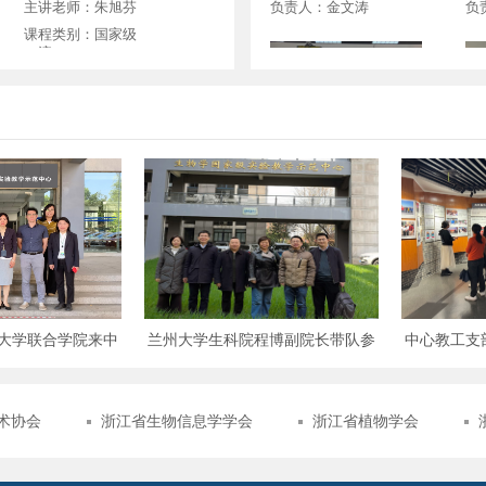
主讲老师：朱旭芬
负责人：金文涛
负
课程类别：国家级
一流
生物信息学实验室(210,2
植
34)
5,1
负责人：霍颖异
负
高级生物化学
主讲老师：易文
课程类别：省级一
大学联合学院来中
兰州大学生科院程博副院长带队参
中心教工支部
流
流访问
观中心
术协会
浙江省生物信息学学会
浙江省植物学会