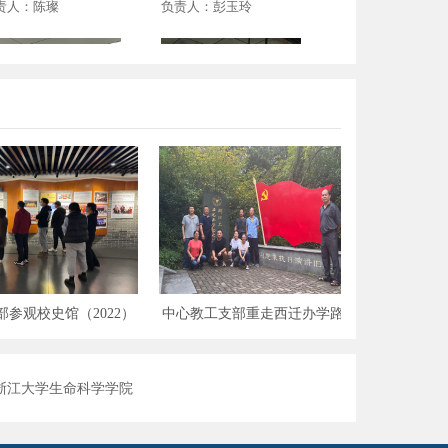
责人：陈璨
负责人：彭玉玲
物组织培养实验室(11
发酵与食品工程(108,109)
17)
责人：徐程
负责人：杨志坚
参观校史馆（2022）
中心教工支部重走西迁办学路，探
中心举
访抗战演讲亭（2022）
教学创新
浙江大学生命科学学院