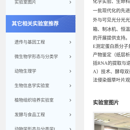
化学实验、生命科
实验室图片
一批现代化的先进
外与可见光分光光
其它相关实验室推荐
箱、
制冰机、恒温
的开展提供支持。
遗传与基因工程
E
测定蛋白质分子
产物鉴定（纸层析
微生物学形态与分类学
括RNA的提取与
动物生理学
A）技术、酵母双杂
法侵染
烟草叶片观
生物信息学实验室
植物组织培养实验室
实验室图片
发酵与食品工程
动物学形态与分类学I