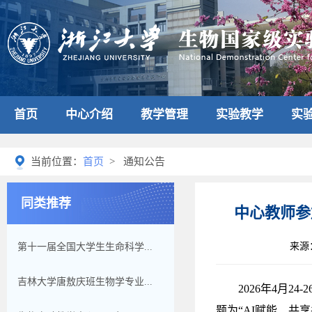
首页
中心介绍
教学管理
实验教学
实
当前位置：
首页
> 通知公告
同类推荐
中心教师参
来源
第十一届全国大学生生命科学...
吉林大学唐敖庆班生物学专业...
2026
年
4
月
24-2
题为
“AI
赋能、共享