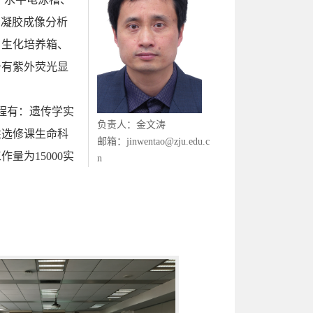
、凝胶成像分析
、生化培养箱、
备有紫外荧光显
程有：遗传学实
负责人：金文涛
性选修课生命科
邮箱：jinwentao@zju.edu.c
工作量为
15000
实
n