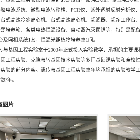
凝胶电泳系统、微型电泳转移槽、
PCR
仪、紫外透射反射分析仪
、台式高速冷冻离心机、台式高速离心机、超滤器、超净工作台
振荡培养箱、各类电热恒温设备、自动蒸汽灭菌锅等，特别是配
台及照相系统
1
套，恒温光照植物培养室
1
间。
传与基因工程实验室于
2003
年正式投入实验教学，承担的主要课
基因工程实验、克隆与转基因技术实验等多门基础课实验和全校
论实验的部分内容。遗传与基因工程实验室年均承担的实验教学
时数
/
年。
室图片