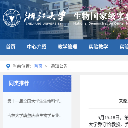
首页
中心介绍
教学管理
实验教学
实
当前位置：
首页
> 通知公告
同类推荐
来源
第十一届全国大学生生命科学...
吉林大学唐敖庆班生物学专业...
5
月
15-18
日，
大学乔守怡教授、