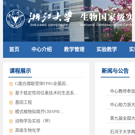
首页
中心介绍
教学管理
实验教学
实
课程展示
新闻与公告
G蛋白偶联受体FPR1全基因...
中心教师参
基于稳定性同位素技术的生态系...
基因工程
中心助力浙
模式植物拟南芥CRISPR/...
第九届全国
动物学及实验（甲）
高级生物化学
石河子大学