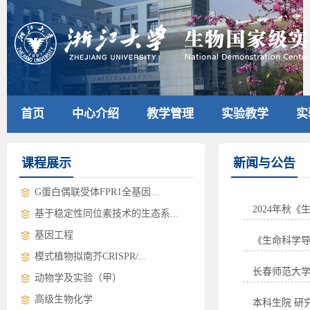
首页
中心介绍
教学管理
实验教学
实
课程展示
新闻与公告
G蛋白偶联受体FPR1全基因...
2024年秋
基于稳定性同位素技术的生态系...
基因工程
《生命科学
模式植物拟南芥CRISPR/...
长春师范大
动物学及实验（甲）
高级生物化学
本科生院 研