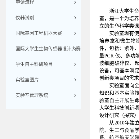
申请流程
浙江大学生命
仪器试剂
室，是一个为
培养
立的生命科学类课
国际基因工程机器大赛
实验室现有使
培养室和微生物
件，包括：紫外
国际大学生生物传感器设计大赛
量
PCR
仪、多功
波细胞破碎仪、
学生自主科研项目
设备，可基本满
创新类项目的需求
实验室图片
实验室面向
知识和基本实验
实验室管理系统
验室自主开展生
大学生科技创新
设计研究（探究）
从
2010
年建
院、生工与食品
系、航空航天学