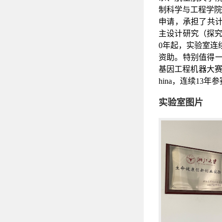
制科学与工程学院
申请，承担了共
主设计研究（探
0
年起，实验室连
资助。特别值得
基因工程机器大
hina
，连续
13
年参
实验室图片