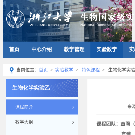
首页
中心介绍
教学管理
实验教学
实
当前位置：
首页
>
实验教学
>
特色课程
> 生物化学实
生物化学实验乙
来
课程简介
教学大纲
课程团队：章骥（
章骥