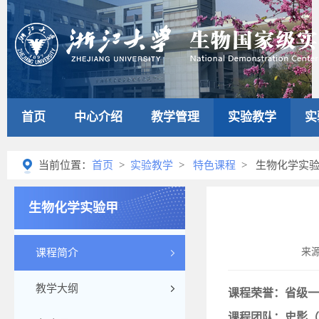
首页
中心介绍
教学管理
实验教学
实
当前位置：
首页
>
实验教学
>
特色课程
> 生物化学实
生物化学实验甲
来
课程简介
教学大纲
课程荣誉：省级一
课程团队：史影（