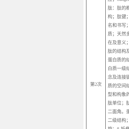
肽：肽的
构；肽键
名和书写
质；天然
在及意义
肽的结构
蛋白质的
白质一级
念及连接
第
2
次
质的空间
型和构象
肽单位；
二面角。
二级结构
旋；
β-
折