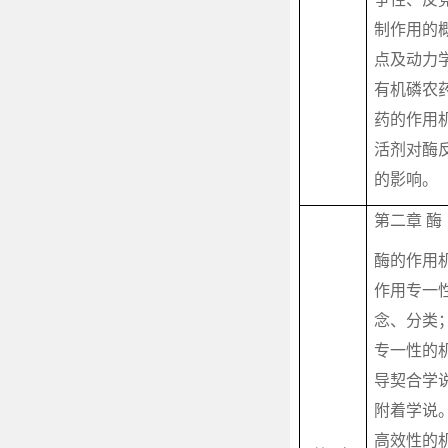
制作用的
点及动力
有机磷农
药的作用
活剂对酶
的影响。
第二章 酶
酶的作用
作用专一
念、分类
专一性的
导契合学
附着学说
高效性的