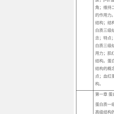
角；维持
的作用力
结构；结
白质三级
念；特点
白质三级
用力；肌
结构。蛋
结构的概
点；血红
构。
第一章 蛋
蛋白质一
高级结构