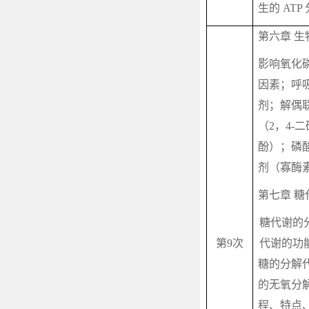
生的
ATP
第六章 生
影响氧化
因素；呼
剂；解偶
（
2
，
4-
二
酚）；磷
剂（寡酶
第七章 糖
糖代谢的
第
9
次
代谢的功
糖的分解
的无氧分
程、特点