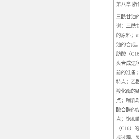
第八章 脂
三酰甘油
谢：三酰
的原料；
α
油的合成
肪酸（
C1
头合成途
前的准备
特点；乙
羧化酶的
点；哺乳
酸合酶的
点；饱和
（
C16
）
成过程、