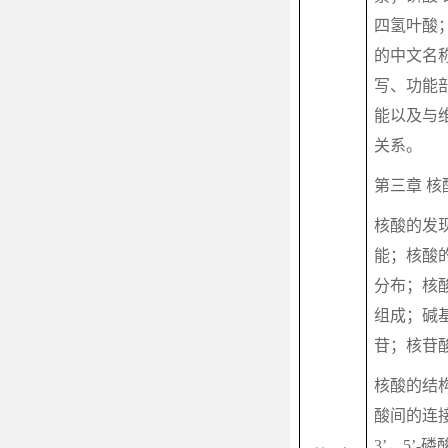
四氢叶酸
的中文名
写、功能
能以及与
关系。
第三章 核
核酸的发
能；核酸
分布；核
组成；碱
苷；核苷
核酸的结
酸间的连
3’
，
5’-
磷