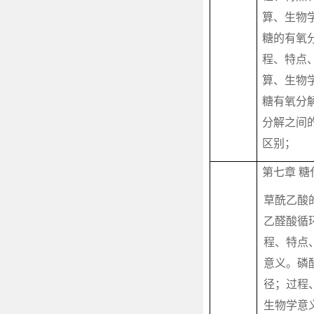
算、生物学
糖的有氧分
程、特点
算、生物
糖有氧分
分解之间
区别；
第七章 糖
草酰乙酸
乙醛酸循
程、特点
意义。磷
径；过程
生物学意