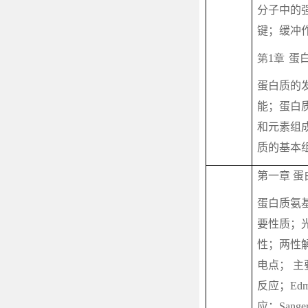
分子中的
键；缓冲
第1章
蛋
蛋白质的
能；蛋白
和元素组
质的基本
第一章 蛋
蛋白质氨
要性质；
性；两性
电点； 主
反应；
Ed
应；
Sange