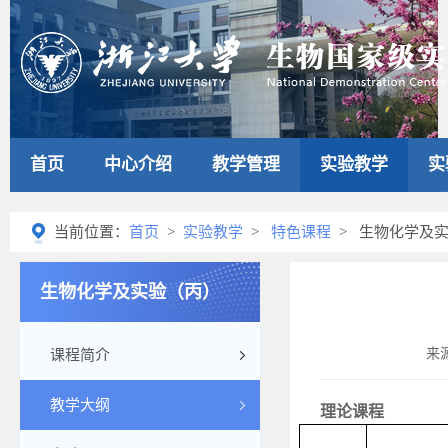
首页
中心介绍
教学管理
实验教学
实
当前位置：
首页
>
实验教学
>
特色课程
> 生物化学及
生物化学及实验（丙）
来
课程简介
教学大纲
理论课程