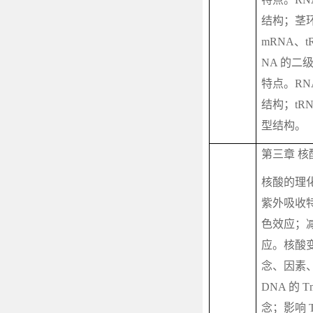
结构；茎
mRNA
、
t
NA
的二
特点。
RN
结构；
tR
型结构。
第三章 核
核酸的理
紫外吸收
色效应；
应。核酸
念、因素
DNA
的
T
念；影响