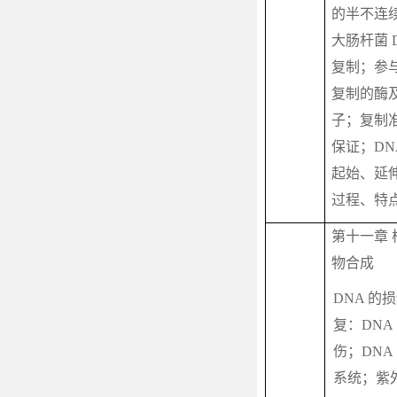
的半不连
大肠杆菌
复制；参
复制的酶
子；复制
保证；
DN
起始、延
过程、特
第十一章 
物合成
DNA
的损
复：
DNA
伤；
DNA
系统；紫