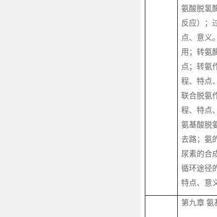
氨酸脱氢
反应）；
点、意义
用；转氨
点；转氨
程、特点
联合脱氨
程、特点
氨基酸脱
去路；氨
尿素的合
循环途径
特点、意
第九章 氨