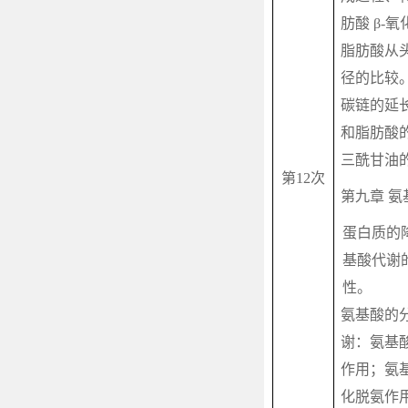
肪酸
β-
氧
脂肪酸从
径的比较
碳链的延
和脂肪酸
三酰甘油
第
12
次
第九章 氨
蛋白质的
基酸代谢
性。
氨基酸的
谢：氨基
作用；氨
化脱氨作