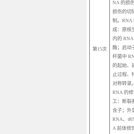
NA
的损
损伤的切
制。
RNA
成：原核
内的
RN
酶；启动
第
15
次
杆菌中
R
的起始、
止过程、
对称转录
RNA
的修
工：断裂
含子；外
RNA
、
tR
A
前体修