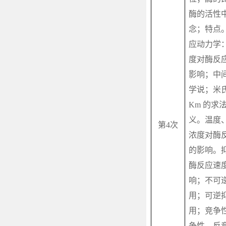
酶的活性
念；特点
应动力学
度对酶反
影响；中
学说；米
Km
的求
义。温度
第
4
次
浓度对酶
的影响。
酶反应速
响；不可
用；可逆
用；竞争
争性、反