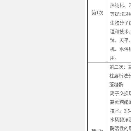
热纯化、
第
1
次
等提取过
生物分子
理和技术
钵、天平
机、水浴
用。
第二次：
柱层析法
蔗糖酶
离子交换
离蔗糖酶
技术。
3,5
水杨酸法
酶活性的