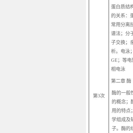
蛋白质结
的关系：
常用分离
谱法；分
子交换；
析。电泳
GE
；等电
相电泳
第二章 酶
酶的一般
第
3
次
的概念；
用的特点
学组成及
子。酶的