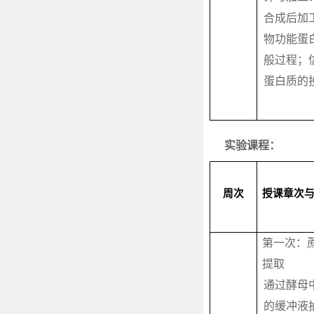
合成后加
物功能蛋
般过程；
蛋白质的
实验课程：
周次
授课章次
第一次：
提取
通过酵母
的缓冲液