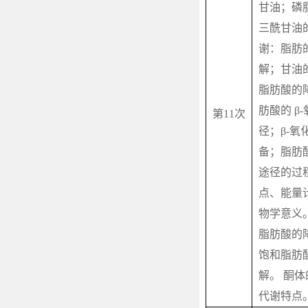
甘油；磷
三酰甘油
谢：脂肪
解；甘油
脂肪酸的
肪酸的
β-
第
11
次
径；
β-
氧
备；脂肪
途径的过
点、能量
物学意义
脂肪酸的
饱和脂肪
解。 酮
代谢特点