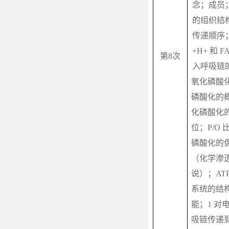
念；成员
的组织结
传递顺序
+H+
和
F
第
8
次
入呼吸链
氧化磷酸
磷酸化的
化磷酸化
位；
P/O
磷酸化的
（化学渗
说）；
AT
系统的结
能；
1
对
吸链传递