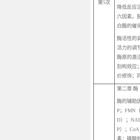
第
5
次
降低反应
六因素。
白酶的催
酶活性的
活力的调
酶原的激
别构效应
价修饰；
第二章 酶
酶的辅助
P
；
FMN
D
）；
NA
P
）；
CoA
素；磷酸