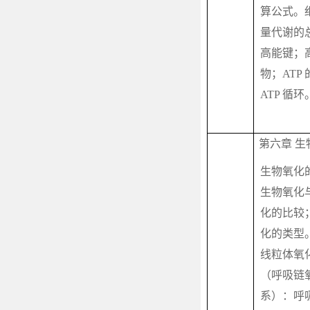
算公式。
量代谢的
高能键；
物；
ATP
ATP
循环
第六章 生
生物氧化
生物氧化
化的比较
化的类型
线粒体氧
（呼吸链
系）：呼