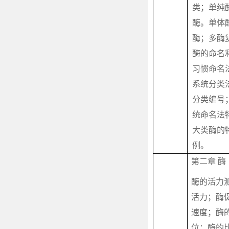
类；单纯
酶。单体
酶；多酶
酶的命名
习惯命名
系统分类
分类编号
统命名法
大类酶的
例。
第二章 酶
酶的活力
活力；酶
速度；酶
位；酶的