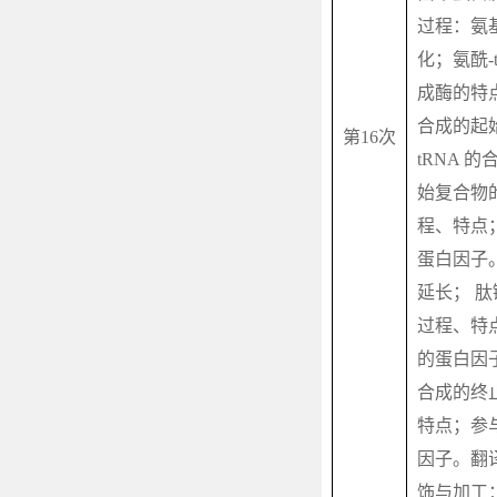
过程：氨
化；氨酰
成酶的特
合成的起
第
16
次
tRNA
的
始复合物
程、特点
蛋白因子
延长； 
过程、特
的蛋白因
合成的终
特点；参
因子。翻
饰与加工