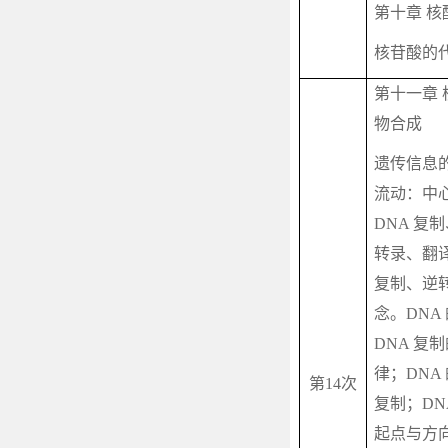
第十章 核
核苷酸的
第十一章 
物合成
遗传信息
流动：中
DNA
复制
转录、翻
复制、逆
念。
DNA
DNA
复制
律；
DNA
第
14
次
复制；
DN
起点与方