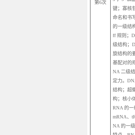
第
6
次
键；寡核
命名和书
的一级结
ff
规则；
级结构；
旋结构的
基配对的
NA
二级
定力。
DN
结构；超
构；核小
RNA
的一
mRNA
、
t
NA
的一
特点。
RN