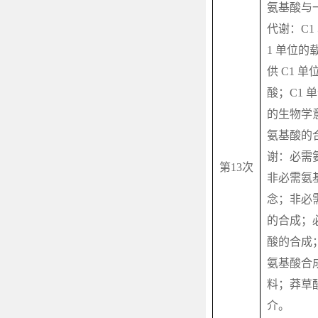
氨基酸与
代谢：
C1
1
单位的
供
C1
单
酸；
C1
单
的生物学
氨基酸的
谢：必需
第
13
次
非必需氨
念；非必
的合成；
酸的合成
氨基酸合
料；莽草
介。