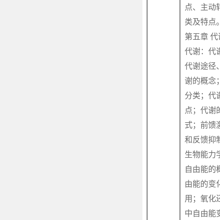
点、主动
类及特点
第五章 
代谢：代
代谢途径
谢的概念
分类；代
点；代谢
式；前馈
和反馈抑
生物能力
自由能的
由能的变
用；氧化
中自由能