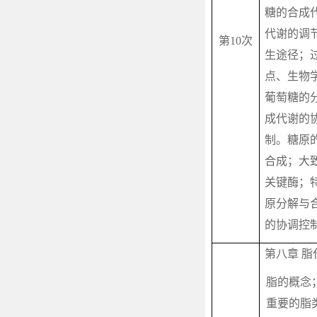
糖的合成
代谢的调
第
10
次
生途径；
点、生物
葡萄糖的
成代谢的
制。糖原
合成；大
关键酶；
原分解与
的协调控
第八章 脂
脂的概念
重要的脂