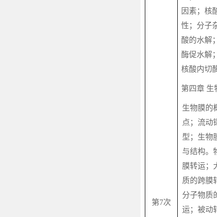
因素；核
性；分子
酸的水解
酶促水解
核酸内切
第四章 生
生物膜的
点；流动
型；生物
与结构。
膜转运；
质的跨膜
分子物质
第
7
次
运；被动