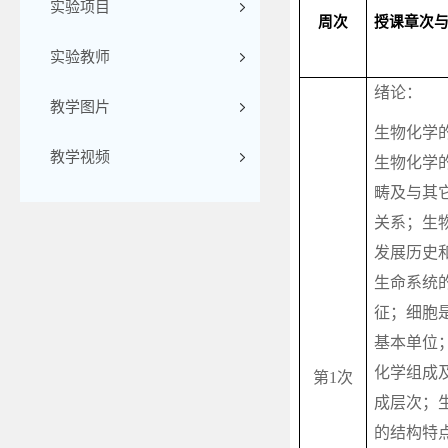
实验项目
周次
授课章次
实验教师
绪论：
教学图片
生物化学
教学视频
生物化学
畴及与其
关系；生
发展历史
生命系统
征；细胞
基本单位
化学组成
第
1
次
成层次；
的结构特