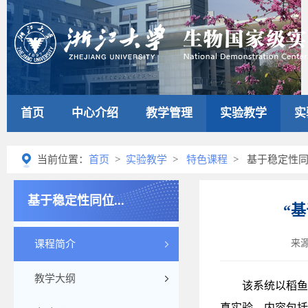
首页
中心介绍
教学管理
实验教学
实
当前位置：
首页
>
实验教学
>
特色课程
> 基于稳定性
基于稳定性同位...
“
来
课程简介
教学大纲
该系统以稻鱼
真实验，内容包括