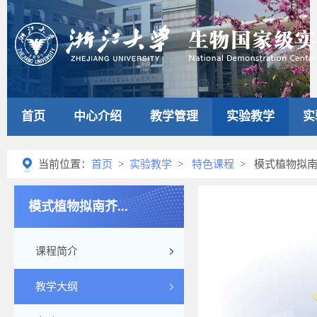
首页
中心介绍
教学管理
实验教学
实
当前位置：
首页
>
实验教学
>
特色课程
> 模式植物拟南芥
模式植物拟南芥...
课程简介
教学大纲