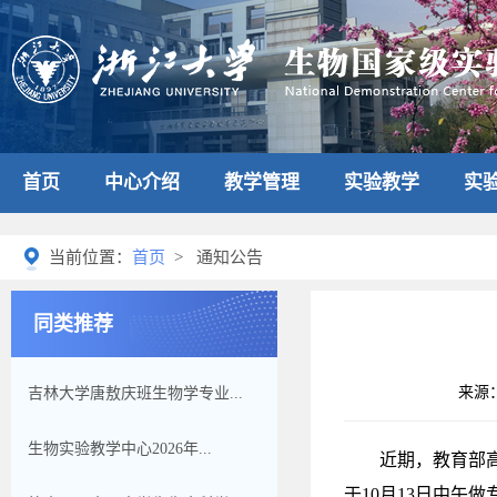
首页
中心介绍
教学管理
实验教学
实
当前位置：
首页
> 通知公告
同类推荐
来源
吉林大学唐敖庆班生物学专业...
生物实验教学中心2026年...
近期，教育部
于
10
月
13
日中午做