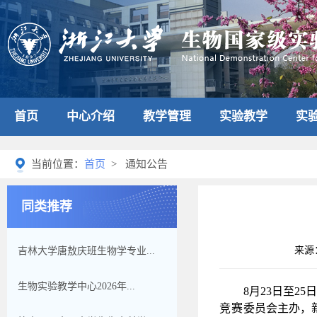
首页
中心介绍
教学管理
实验教学
实
当前位置：
首页
> 通知公告
同类推荐
来源
吉林大学唐敖庆班生物学专业...
生物实验教学中心2026年...
8
月
23
日至
25
日
竞赛
委员会主办，