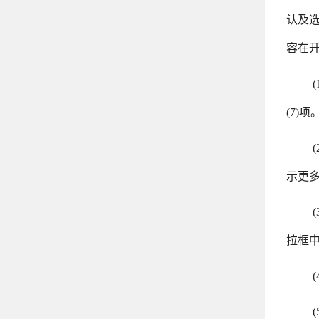
认及
容在
(7)项
示更
拉框中