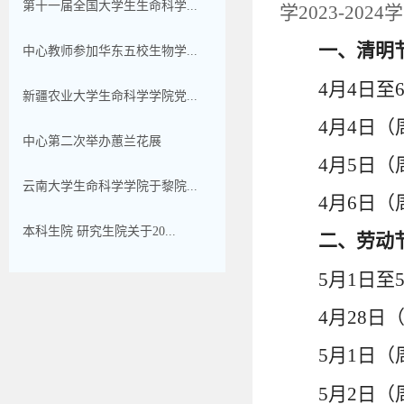
第十一届全国大学生生命科学...
学
2023-2024
学
一、清明
中心教师参加华东五校生物学...
4
月
4
日至
新疆农业大学生命科学学院党...
4
月
4
日（
中心第二次举办蕙兰花展
4
月
5
日（
云南大学生命科学学院于黎院...
4
月
6
日（
本科生院 研究生院关于20...
二、劳动
5
月
1
日至
4
月
28
日
5
月
1
日（
5
月
2
日（