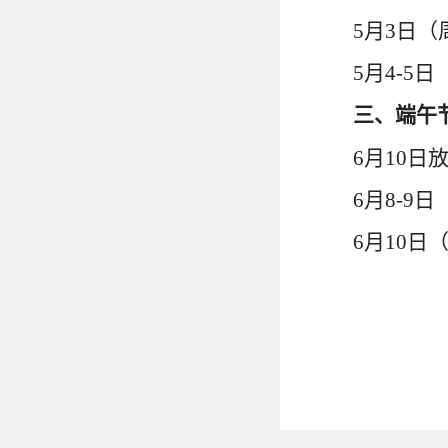
5
月
3
日（
5
月
4-5
日
三、端午
6
月
10
日
6
月
8-9
日
6
月
10
日