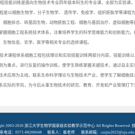
程技能训练是面向生物技术专业四年级本科生的专业课，全部为实验课，周学
是以细胞生物学、分子生物学、 遗传学、免疫学、组织胚胎学等课程为
、细胞拆合、转基因生物，动物胚胎工程、细胞与基因治疗、虚拟细胞等
掌握细胞工程系统技术体系，注重培养学生的科学思维能力和创新能力。
、生物信息、农学、医学等相关专业的选修课程。
术课程体系细胞工程包括理论和实验技能训练两部分内容，技能训练以
测为重点，进行反复的操作训练，使学生熟练掌握关键技术，通过自主实
技术应用为主线，联系生命科学理论与生物技术产业，使学生了解细胞技
系实际的学风，为今后从事生物技术的研究、教育、开发和产业管理打下
ight 2003-2026 浙江大学生物学国家级实验教学示范中心 All Rrights Reserved
系电话：0571-88206048 联系人：崔老师 联系邮箱：cuijin2023@zju.edu.