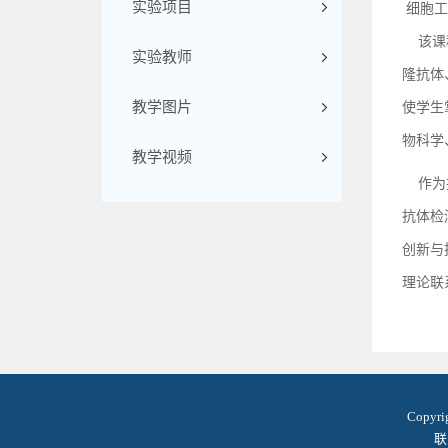
实验项目
细胞工
该课程
实验教师
隆抗体
教学图片
使学生
物科学
教学视频
作为技
抗体检
创新与
理论联
Copyr
联