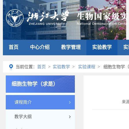
首页
中心介绍
教学管理
实验教学
实
当前位置：
首页
>
实验教学
>
实验课程
> 细胞生物学
细胞生物学（求是）
来
课程简介
教学大纲